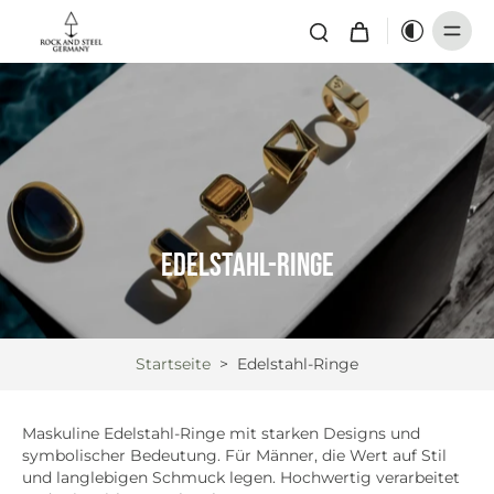
Edelstahl-Ringe
Startseite
>
Edelstahl-Ringe
Maskuline Edelstahl-Ringe mit starken Designs und
symbolischer Bedeutung. Für Männer, die Wert auf Stil
und langlebigen Schmuck legen. Hochwertig verarbeitet