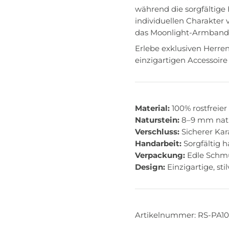
während die sorgfältige
individuellen Charakter 
das Moonlight-Armband a
Erlebe exklusiven Herre
einzigartigen Accessoire
Material:
100% rostfreie
Naturstein:
8–9 mm natü
Verschluss:
Sicherer Kar
Handarbeit:
Sorgfältig 
Verpackung:
Edle Schmu
Design:
Einzigartige, st
Artikelnummer: RS-PA10