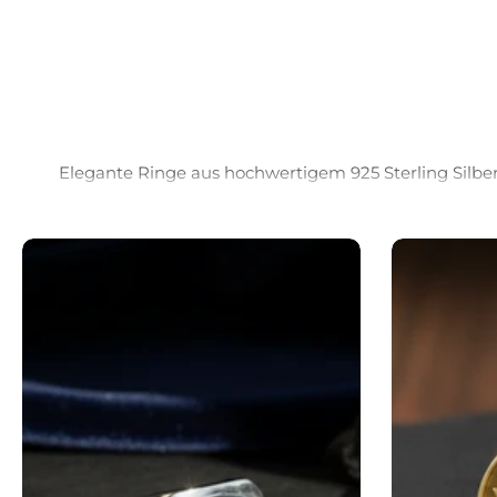
Elegante Ringe aus hochwertigem 925 Sterling Silber 