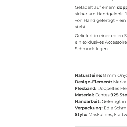
Gefädelt auf einem
dopp
sicher am Handgelenk. J
von Hand gefertigt – ein 
steht.
Geliefert in einer edlen
ein exklusives Accessoir
Schmuck legen.
Natursteine:
8 mm Onyx-S
Design-Element:
Marka
Flexband:
Doppeltes Fle
Material:
Echtes
925 Ste
Handarbeit:
Gefertigt in
Verpackung:
Edle Schmu
Style:
Maskulines, kraftv