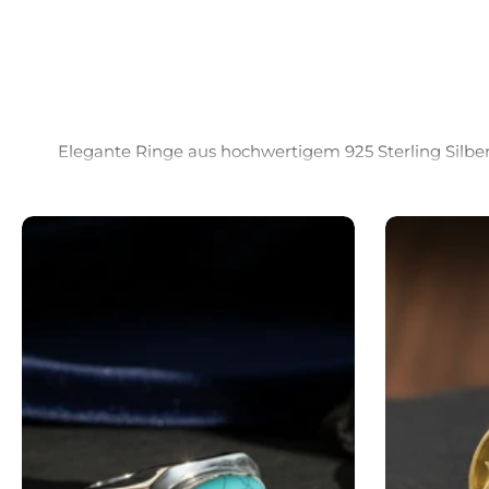
Elegante Ringe aus hochwertigem 925 Sterling Silber 