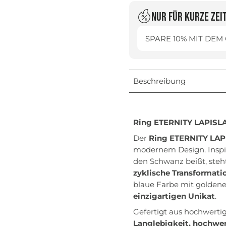
Nur für kurze Zei
SPARE 10% MIT DEM
Beschreibung
Ring ETERNITY LAPISLAZ
Der
Ring ETERNITY LAP
modernem Design. Inspi
den Schwanz beißt, steht
zyklische Transformati
blaue Farbe mit golden
einzigartigen Unikat
.
Gefertigt aus hochwert
Langlebigkeit, hochwer