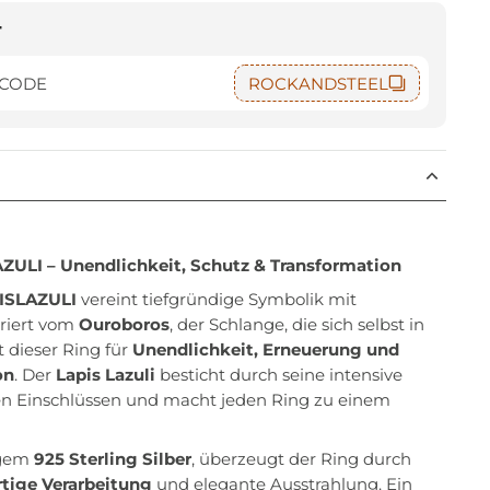
t
 CODE
ROCKANDSTEEL
ULI – Unendlichkeit, Schutz & Transformation
ISLAZULI
vereint tiefgründige Symbolik mit
riert vom
Ouroboros
, der Schlange, die sich selbst in
 dieser Ring für
Unendlichkeit, Erneuerung und
on
. Der
Lapis Lazuli
besticht durch seine intensive
en Einschlüssen und macht jeden Ring zu einem
igem
925 Sterling Silber
, überzeugt der Ring durch
tige Verarbeitung
und elegante Ausstrahlung. Ein