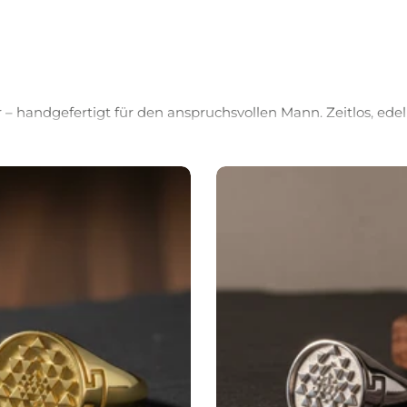
Beliebte Artikel
– handgefertigt für den anspruchsvollen Mann. Zeitlos, edel