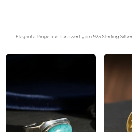
Elegante Ringe aus hochwertigem 925 Sterling Silber 